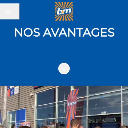
Partager la page
MENU CARRIÈRE
NOS AVANTAGES
Faire défiler jusqu'au contenu
3 raisons de nous
rejoindre :